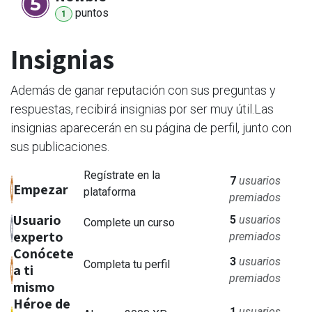
punto
s
1
Insignias
Además de ganar reputación con sus preguntas y
respuestas, recibirá insignias por ser muy útil.
Las
insignias aparecerán en su página de perfil, junto con
sus publicaciones.
Regístrate en la
7
usuarios
Empezar
plataforma
premiados
Usuario
5
usuarios
Complete un curso
experto
premiados
Conócete
3
usuarios
Completa tu perfil
a ti
premiados
mismo
Héroe de
1
usuarios