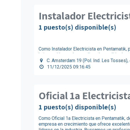
Instalador Electricis
1 puesto(s) disponible(s)
Como Instalador Electricista en Pentamatik, p
baja tensión en obra, realizando tendido de 
un equipo profesional y cercano, en una empr
C. Amsterdam 19 (Pol. Ind. Les Tosses)
entorno de trabajo ordenado, seguro y colabo
11/12/2025 09:16:45
eléctricas, orientado al trabajo práctico en t
Oficial 1a Electricist
1 puesto(s) disponible(s)
Como Oficial 1a Electricista en Pentamatik, 
empresa en crecimiento que ofrece excelente
líderes en la industria. Buscamos un profesio