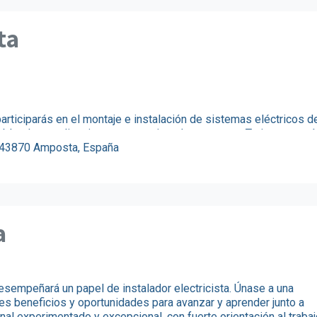
ta
articiparás en el montaje e instalación de sistemas eléctricos d
cableado, canalizaciones y conexionado en campo. Te incorporará
esa en crecimiento que ofrece estabilidad, formación continua y
, 43870 Amposta, España
rativo. Buscamos un profesional con experiencia en instalacion
erreno y comprometido con la calidad y la seguridad.
a
desempeñará un papel de instalador electricista. Únase a una
s beneficios y oportunidades para avanzar y aprender junto a
nal experimentado y excepcional, con fuerte orientación al traba