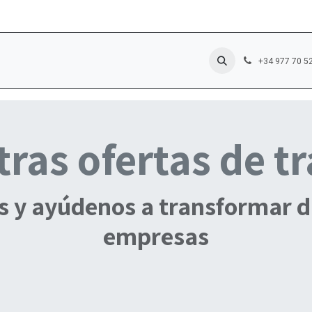
Servicios
Sectores
Productos
Noticias
+34 977 70 5
ras ofertas de t
s y ayúdenos a transformar di
empresas